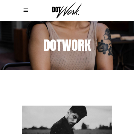
myhouseoffurniture.com
link slot gacor
link slot gacor
link slot gacor
link gacor
slot online
toto togel
jacktoto
toto togel
toto togel
jacktoto
jacktoto
slot gacor
jacktoto
slot gacor
situs togel
situs togel
link slot
situs togel
slot resmi
situs slot
situs slot
situs slot
DOTWORK