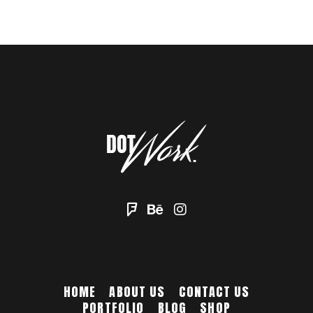
HOME
ABOUT US
CONTACT US
PORTFOLIO
BLOG
SHOP