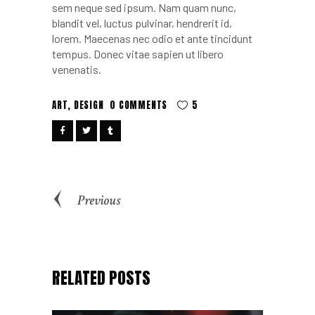
sem neque sed ipsum. Nam quam nunc,
blandit vel, luctus pulvinar, hendrerit id,
lorem. Maecenas nec odio et ante tincidunt
tempus. Donec vitae sapien ut libero
venenatis.
ART
,
DESIGN
0 COMMENTS
5
Previous
RELATED POSTS