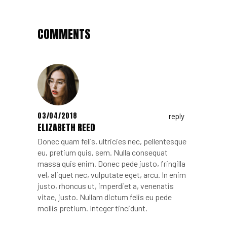
COMMENTS
03/04/2018
reply
ELIZABETH REED
Donec quam felis, ultricies nec, pellentesque
eu, pretium quis, sem. Nulla consequat
massa quis enim. Donec pede justo, fringilla
vel, aliquet nec, vulputate eget, arcu. In enim
justo, rhoncus ut, imperdiet a, venenatis
vitae, justo. Nullam dictum felis eu pede
mollis pretium. Integer tincidunt.