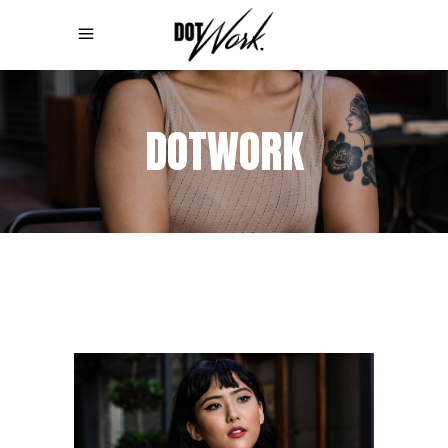
myhouseoffurniture.com
link slot gacor
link slot gacor
link slot gacor
link gacor
slot online
toto togel
jacktoto
toto togel
toto togel
jacktoto
jacktoto
slot gacor
jacktoto
slot gacor
situs togel
situs togel
link slot
situs togel
slot resmi
situs slot
situs slot
situs slot
DOTWORK