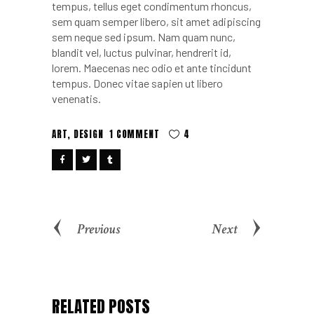
tempus, tellus eget condimentum rhoncus,
sem quam semper libero, sit amet adipiscing
sem neque sed ipsum. Nam quam nunc,
blandit vel, luctus pulvinar, hendrerit id,
lorem. Maecenas nec odio et ante tincidunt
tempus. Donec vitae sapien ut libero
venenatis.
ART
,
DESIGN
1 COMMENT
4
Previous
Next
RELATED POSTS