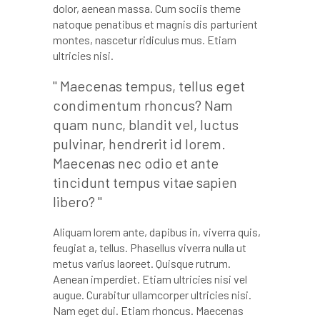
dolor, aenean massa. Cum sociis theme
natoque penatibus et magnis dis parturient
montes, nascetur ridiculus mus. Etiam
ultricies nisi.
Maecenas tempus, tellus eget
condimentum rhoncus? Nam
quam nunc, blandit vel, luctus
pulvinar, hendrerit id lorem.
Maecenas nec odio et ante
tincidunt tempus vitae sapien
libero?
Aliquam lorem ante, dapibus in, viverra quis,
feugiat a, tellus. Phasellus viverra nulla ut
metus varius laoreet. Quisque rutrum.
Aenean imperdiet. Etiam ultricies nisi vel
augue. Curabitur ullamcorper ultricies nisi.
Nam eget dui. Etiam rhoncus. Maecenas