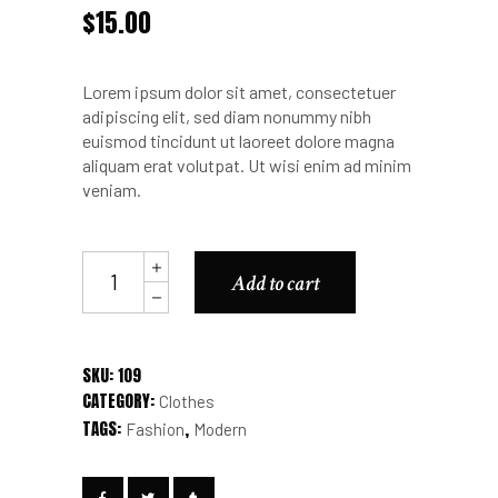
$
15.00
Lorem ipsum dolor sit amet, consectetuer
adipiscing elit, sed diam nonummy nibh
euismod tincidunt ut laoreet dolore magna
aliquam erat volutpat. Ut wisi enim ad minim
veniam.
T-
Add to cart
Shirt
Black
quantity
SKU:
109
CATEGORY:
Clothes
TAGS:
,
Fashion
Modern